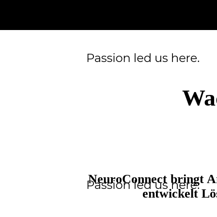
Wac
NeuroConnect bringt An
entwickelt Lö