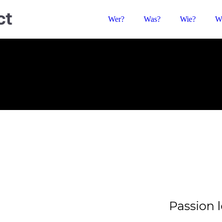
Wer?
Was?
Wie?
W